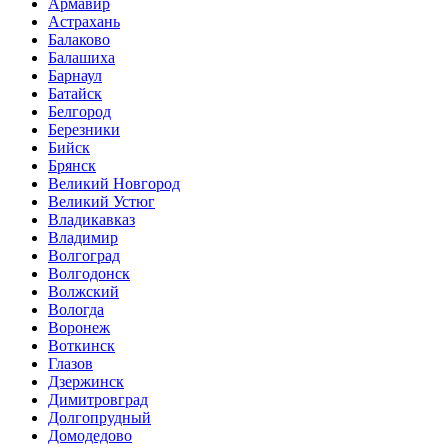
Армавир
Астрахань
Балаково
Балашиха
Барнаул
Батайск
Белгород
Березники
Бийск
Брянск
Великий Новгород
Великий Устюг
Владикавказ
Владимир
Волгоград
Волгодонск
Волжский
Вологда
Воронеж
Воткинск
Глазов
Дзержинск
Димитровград
Долгопрудный
Домодедово