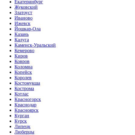
Екатеринбург
Жуковский
Златоуст
Иваново
Ижевск
Йошкар-Ола
Казань
Калуга
Каменск-Уральский
Кемерово
Киров
Ковров
Коломна
Копейск
Королев
Костомукша
Кострома
Котлас
Красногорск
Краснодар
Красноярск
Курган
Курск
Липецк
Люберцы