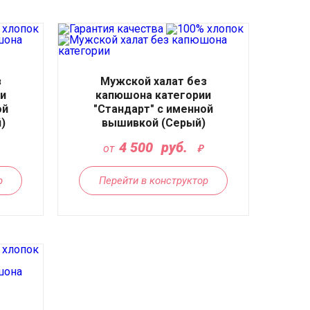
з
Мужской халат без
и
капюшона категории
ой
"Стандарт" с именной
)
вышивкой (Серый)
4 500
руб.
от
р
Перейти в конструктор