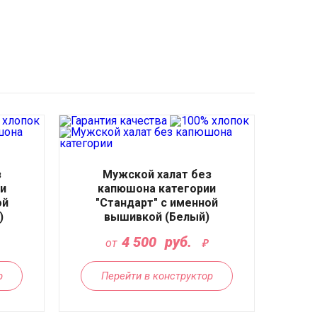
з
Мужской халат без
и
капюшона категории
ой
"Стандарт" с именной
)
вышивкой (Белый)
4 500
руб.
от
р
Перейти в конструктор